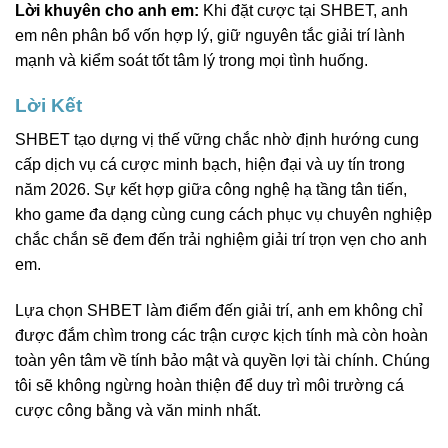
Lời khuyên cho anh em:
Khi đặt cược tại SHBET, anh
em nên phân bổ vốn hợp lý, giữ nguyên tắc giải trí lành
mạnh và kiểm soát tốt tâm lý trong mọi tình huống.
Lời Kết
SHBET tạo dựng vị thế vững chắc nhờ định hướng cung
cấp dịch vụ cá cược minh bạch, hiện đại và uy tín trong
năm 2026. Sự kết hợp giữa công nghệ hạ tầng tân tiến,
kho game đa dạng cùng cung cách phục vụ chuyên nghiệp
chắc chắn sẽ đem đến trải nghiệm giải trí trọn vẹn cho anh
em.
Lựa chọn SHBET làm điểm đến giải trí, anh em không chỉ
được đắm chìm trong các trận cược kịch tính mà còn hoàn
toàn yên tâm về tính bảo mật và quyền lợi tài chính. Chúng
tôi sẽ không ngừng hoàn thiện để duy trì môi trường cá
cược công bằng và văn minh nhất.