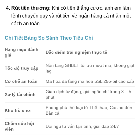
Rút tiền thưởng:
Khi có tiền thắng cược, anh em làm
lệnh chuyển quỹ và rút tiền về ngân hàng cá nhân một
cách an toàn.
Chi Tiết Bảng So Sánh Theo Tiêu Chí
Hạng mục đánh
Đặc điểm trải nghiệm thực tế
giá
Nền tảng SHBET tối ưu mượt mà, không giật
Tốc độ truy cập
lag
Cơ chế an toàn
Mã hóa đa tầng mã hóa SSL 256-bit cao cấp
Giao dịch tự động, giải ngân chỉ trong 3 – 5
Xử lý tài chính
phút
Phong phú thể loại từ Thể thao, Casino đến
Kho trò chơi
Bắn cá
Chăm sóc hội
Đội ngũ tư vấn tận tình, giải đáp 24/7
viên