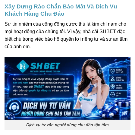
Xây Dựng Rào Chắn Bảo Mật Và Dịch Vụ
Khách Hàng Chu Đáo
Sự tín nhiệm của cộng đồng cược thủ là kim chỉ nam cho
mọi hoạt động của chúng tôi. Vì vậy, nhà cái SHBET đặc
biệt chú trọng việc bảo hộ quyền lợi riêng tư và sự an tâm
của anh em.
Dịch vụ tư vấn người dùng chu đáo tận tâm