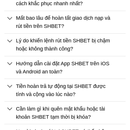
cách khắc phục nhanh nhất?
Mất bao lâu để hoàn tất giao dịch nạp và
rút tiền trên SHBET?
Lý do khiến lệnh rút tiền SHBET bị chậm
hoặc không thành công?
Hướng dẫn cài đặt App SHBET trên iOS
và Android an toàn?
Tiền hoàn trả tự động tại SHBET được
tính và cộng vào lúc nào?
Cần làm gì khi quên mật khẩu hoặc tài
khoản SHBET tạm thời bị khóa?