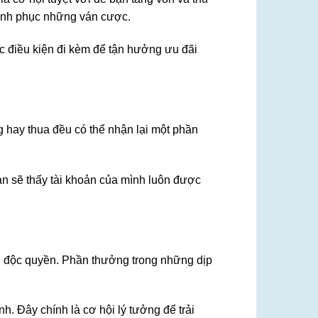
hinh phục những ván cược.
c điều kiện đi kèm để tận hưởng ưu đãi
g hay thua đều có thể nhận lại một phần
bạn sẽ thấy tài khoản của mình luôn được
i độc quyền. Phần thưởng trong những dịp
. Đây chính là cơ hội lý tưởng để trải