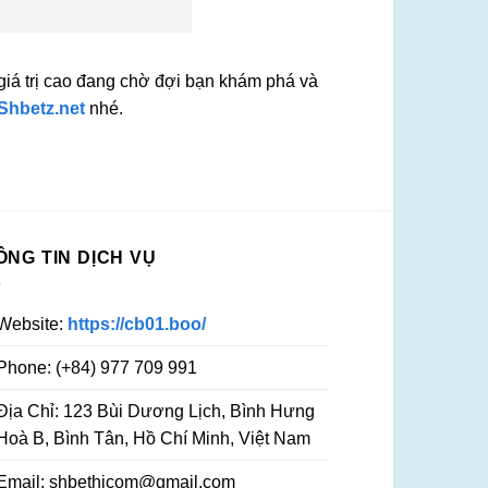
iá trị cao đang chờ đợi bạn khám phá và
Shbetz.net
nhé.
ÔNG TIN DỊCH VỤ
Website:
https://cb01.boo/
Phone: (+84) 977 709 991
Địa Chỉ:
123 Bùi Dương Lịch, Bình Hưng
Hoà B, Bình Tân, Hồ Chí Minh, Việt Nam
Email:
shbethicom@gmail.com