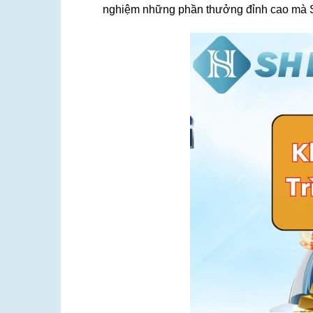
nghiệm những phần thưởng đỉnh cao mà 