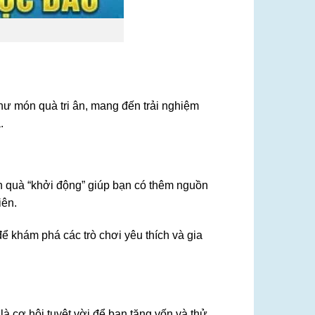
hư món quà tri ân, mang đến trải nghiệm
.
n quà “khởi động” giúp bạn có thêm nguồn
iên.
 khám phá các trò chơi yêu thích và gia
là cơ hội tuyệt vời để bạn tăng vốn và thử