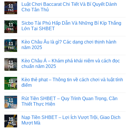
Luật Chơi Baccarat Chi Tiết Và Bí Quyết Dành
11
Cho Tân Thủ
Th1
Sicbo Tài Phú Hấp Dẫn Và Những Bí Kíp Thắng
11
Lớn Tại SHBET
Th1
Kèo Châu Âu là gì? Các dạng chơi thịnh hành
11
năm 2025
Th1
Kèo Châu Á – Khám phá khái niệm và cách đọc
11
chuẩn năm 2025
Th1
Kèo thẻ phạt – Thông tin về cách chơi và luật tính
11
điểm
Th1
Rút Tiền SHBET – Quy Trình Quan Trọng, Cần
11
Thiết Thực Hiện
Th1
Nạp Tiền SHBET – Lợi Ích Vượt Trội, Giao Dịch
11
Mượt Mà
Th1