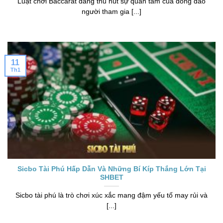
Luật chơi Baccarat đang thu hút sự quan tâm của đông đảo
người tham gia [...]
11
Th1
Sicbo Tài Phú Hấp Dẫn Và Những Bí Kíp Thắng Lớn Tại
SHBET
Sicbo tài phú là trò chơi xúc xắc mang đậm yếu tố may rủi và
[...]