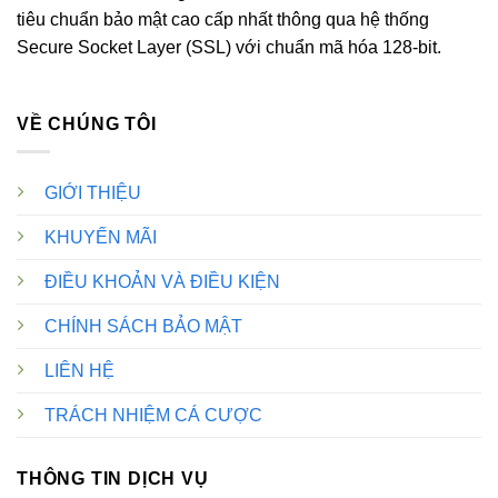
tiêu chuẩn bảo mật cao cấp nhất thông qua hệ thống
Secure Socket Layer (SSL) với chuẩn mã hóa 128-bit.
VỀ CHÚNG TÔI
GIỚI THIỆU
KHUYẾN MÃI
ĐIỀU KHOẢN VÀ ĐIỀU KIỆN
CHÍNH SÁCH BẢO MẬT
LIÊN HỆ
TRÁCH NHIỆM CÁ CƯỢC
THÔNG TIN DỊCH VỤ