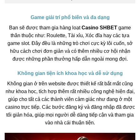
Game giải trí phổ biến và đa dạng
Bạn sẽ được tham gia hàng loạt
Casino SHBET
game
thân thuộc như: Roulette, Tài xỉu, Xóc đĩa hay các tựa
game slot. Đây đều là những trò chơi cực kỳ lôi cuốn, sở
hữu cách chơi đơn giản và có thêm nhiều cơ hội nhận
được những phần thưởng hấp dẫn ngoài mong đợi.
Không gian tiện ích khoa học và dễ sử dụng
Không gian ở trên website được thiết kế rất bắt mắt cũng
như khoa học, tích hợp thêm rất nhiều công nghệ hiện đại,
giúp cho tất cả các thành viên cảm giác như đang ở một
casino trực tiếp. Các bước đăng ký và đăng nhập đã được
tối giản hóa, giúp mọi người dễ dàng tiếp cận và tham gia
vào nhà cái thuận tiện.