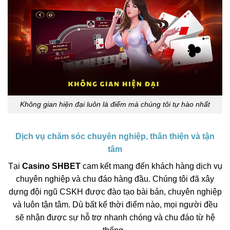
Không gian hiện đại luôn là điểm mà chúng tôi tự hào nhất
Dịch vụ chăm sóc chuyên nghiệp, thân thiện và tận
tâm
Tại
Casino SHBET
cam kết mang đến khách hàng dịch vụ
chuyên nghiệp và chu đáo hàng đầu. Chúng tôi đã xây
dựng đội ngũ CSKH được đào tạo bài bản, chuyên nghiệp
và luôn tận tâm. Dù bất kể thời điểm nào, mọi người đều
sẽ nhận được sự hỗ trợ nhanh chóng và chu đáo từ hệ