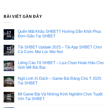
BÀI VIẾT GẦN ĐÂY
Quên Mật Khẩu SHBET? Hướng Dẫn Khôi Phục
17
Đơn Giản Tại SHBET
Th1
Tải SHBET Update 2025 – Tải App SHBET Chơi
13
Cá Cược Mọi Lúc Mọi Nơi
Th1
Liêng Cào Tố SHBET – Lựa Chọn Hoàn Hảo Cho
11
Giới Mê Bài Bạc
Th1
Ngũ Linh Xì Dách – Game Bài Đáng Chú Ý 2025
11
Tại SHBET
Th1
68 Game Bài Và Những Kinh Nghiệm Chơi Tuyệt
11
Vời Tại SHBET
Th1