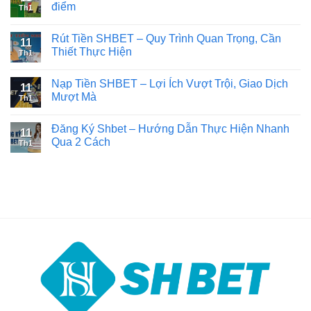
điểm
Th1
Rút Tiền SHBET – Quy Trình Quan Trọng, Cần
11
Thiết Thực Hiện
Th1
Nạp Tiền SHBET – Lợi Ích Vượt Trội, Giao Dịch
11
Mượt Mà
Th1
Đăng Ký Shbet – Hướng Dẫn Thực Hiện Nhanh
11
Qua 2 Cách
Th1