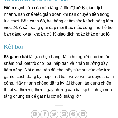
Điểm mạnh lớn của nền tảng là tốc độ xử lý giao dịch
nhanh, hạn chế việc gián đoạn khi bạn chuyển tiền trong
lúc chơi. Bên cạnh đó, hệ thống chăm sóc khách hàng làm
việc 24/7, sẵn sàng giải đáp mọi thắc mắc cũng như hỗ trợ
bạn đăng ký tài khoản, xử lý giao dịch hoặc khắc phục lỗi.
Kết bài
68 game bài
là lựa chọn hàng đầu cho người chơi muốn
khám phá loạt trò chơi bài hấp dẫn và nhận thưởng đầy
tiềm năng. Nội dung trên đã cho thấy sức hút của các tựa
game, cách đăng ký, nạp – rút tiền và vô vàn bí quyết thành
công. Hãy nhanh chóng đăng ký tài khoản, áp dụng chiến
thuật và thưởng thức ngay những ván bài kịch tính tại nền
tảng chúng tôi để gặt hái cơ hội thắng lớn.