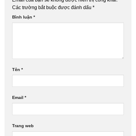
Các trường bắt buộc được đánh dấu
*
Bình luận
*
Tên
*
Email
*
Trang web