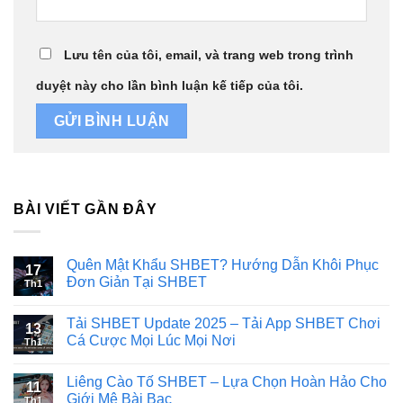
Lưu tên của tôi, email, và trang web trong trình
duyệt này cho lần bình luận kế tiếp của tôi.
BÀI VIẾT GẦN ĐÂY
Quên Mật Khẩu SHBET? Hướng Dẫn Khôi Phục
17
Đơn Giản Tại SHBET
Th1
Tải SHBET Update 2025 – Tải App SHBET Chơi
13
Cá Cược Mọi Lúc Mọi Nơi
Th1
Liêng Cào Tố SHBET – Lựa Chọn Hoàn Hảo Cho
11
Giới Mê Bài Bạc
Th1