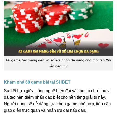
68 game bài mang đến vô số lựa chọn đa dạng cho mọi tân thủ
lẫn cao thủ
Khám phá 68 game bài tại SHBET
Sự kết hợp giữa công nghệ hiện đại và kho trò chơi thú vị
đã tạo nên điểm nhấn đặc biệt cho nền tảng giải trí này.
Người dùng sẽ dễ dàng lựa chọn game phù hợp, tiếp cận
giao diện trực quan và nhận ưu đãi hấp dẫn.