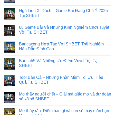
Ngũ Linh Xì Dách – Game Bài Đáng Chú Ý 2025
11
Tại SHBET
Th1
68 Game Bài Và Những Kinh Nghiệm Chơi Tuyệt
11
Vời Tại SHBET
Th1
Bancaxeng Hợp Tác Với SHBET: Trải Nghiệm
11
Hấp Dẫn Đỉnh Cao
Th1
Bancah5 Và Những Ưu Điểm Vượt Trội Tại
11
SHBET
Th1
Tool Bắn Cá – Những Phần Mềm Tối Ưu Hiệu
11
Quả Tại SHBET
Th1
Mơ thấy người chết – Giải mã giấc mơ và dự đoán
11
số xổ số SHBET
Th1
Mơ thấy rắn: Điềm báo gì và con số may mắn bạn
11