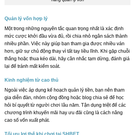
Quản lý vốn hợp lý
Một trong những nguyên tắc quan trọng nhất là xác định
mức cược khởi đầu vừa đủ, rồi chia nhỏ ngân sách thành
nhiều phần. Việc này giúp bạn tham gia được nhiều ván
hơn, giữ sự chủ động thay vì tất tay liều lĩnh. Khi gặp chuỗi
thắng hoặc thua kéo dài, hãy cân nhắc tạm dừng, đánh giá
lại để tránh mất kiểm soát.
Kinh nghiệm từ cao thủ
Ngoài việc áp dụng kế hoạch quản lý tiền, bạn nên tham
gia diễn đàn, nhóm cộng đồng hoặc blog chia sẻ để học
hỏi bí quyết từ người chơi lâu năm. Tận dụng triệt để các
chương trình khuyến mãi hay ưu đãi cũng là cách nâng
cao số vốn xuất phát.
Tối ưu lợi thế khi chơi tại SHBET