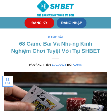
Chuyển
đến
nội
dung
ĐĂNG KÝ
ĐĂNG NHẬP
GAME BÀI
68 Game Bài Và Những Kinh
Nghiệm Chơi Tuyệt Vời Tại SHBET
ĐÃ ĐĂNG TRÊN
11/01/2025
BỞI
ADMIN
11
Th1