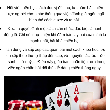
Hội viên nên học cách đọc vị đối thủ, tức nắm bắt chiến
lược người chơi khác thông qua việc đánh giá ngôn ngữ
hình thể cách cược và ra bài.
Đưa ra quyết định một cách cân nhắc, đặc biệt là hành
động tố. Chỉ nên thực hiện khi đảm bảo tay bài của mình là
mạnh nhất, bất khả chiến bại.
Tận dụng và sắp xếp các quân bài một cách khoa học, ưu
tiên xếp theo thứ tự thấp đến cao, với nguyên tắc rác – đôi
– sảnh – tứ quý,… Điều này giúp bạn thuận tiện hơn trong
việc ngăn chặn bài đối thủ, dễ dàng chiến thắng ngay.