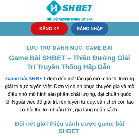
Chuyển
đến
nội
dung
ĐĂNG KÝ
ĐĂNG NHẬP
LƯU TRỮ DANH MỤC:
GAME BÀI
Game Bài SHBET – Thiên Đường Giải
Trí Truyền Thống Hấp Dẫn
Game bài SHBET
đem đến một làn gió mới cho thị trường
giải trí trực tuyến Việt. Đơn vị chinh phục chuyên gia và mộ
điệu nhờ mô hình sản phẩm chất lượng, đạt chuẩn quốc
tế. Ngoài việc để giải trí, rèn luyện tư duy, sân chơi còn tạo
cơ hội thu lợi nhuận lớn, gia tăng ngân sách.
Đôi nét giới thiệu sảnh cược game bài
SHBET