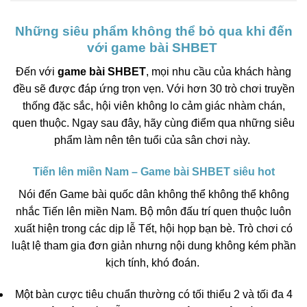
Những siêu phẩm không thể bỏ qua khi đến
với game bài SHBET
Đến với
game bài SHBET
, mọi nhu cầu của khách hàng
đều sẽ được đáp ứng trọn vẹn. Với hơn 30 trò chơi truyền
thống đặc sắc, hội viên không lo cảm giác nhàm chán,
quen thuộc. Ngay sau đây, hãy cùng điểm qua những siêu
phẩm làm nên tên tuổi của sân chơi này.
Tiến lên miền Nam – Game bài SHBET siêu hot
Nói đến Game bài quốc dân không thể không thể không
nhắc Tiến lên miền Nam. Bộ môn đấu trí quen thuộc luôn
xuất hiện trong các dịp lễ Tết, hội họp bạn bè. Trò chơi có
luật lệ tham gia đơn giản nhưng nội dung không kém phần
kịch tính, khó đoán.
Một bàn cược tiêu chuẩn thường có tối thiểu 2 và tối đa 4