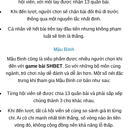
hội viên, với mỗi tay được nhận 13 quân bài.
Khi đến lượt, người chơi sẽ chặn bài đối thủ đi trước
thông qua một nguyên tắc nhất định.
Cá nhân về hết bài trên tay đầu tiên nhưng không phạm
luật sẽ tính là thắng.
Mậu Binh
Mậu Binh cũng là siêu phẩm được nhiều người chọn khi
đến với
game bài SHBET
. So với những bộ môn cùng
ngành, trò chơi này dễ đánh và dễ ăn hơn. Một số nét đặc
trưng khi tham gia Mậu Binh cơ bản như sau:
Từng hội viên sẽ được chia 13 quân bài và phải sắp xếp
chúng thành 3 cho khác nhau.
Khi đến lượt, tất cả hội viên sẽ cùng so sánh giá trị từng
chi. Ai có chi mạnh nhất tính thắng, số vòng nào ăn tiền
vòng đó, không cộng đồng nên khả năng lỗ thấp.