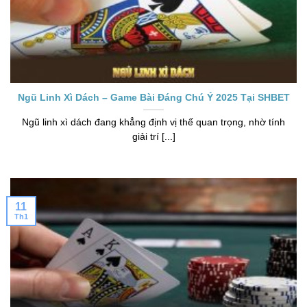
Ngũ Linh Xì Dách – Game Bài Đáng Chú Ý 2025 Tại SHBET
Ngũ linh xì dách đang khẳng định vị thế quan trọng, nhờ tính
giải trí [...]
11
Th1