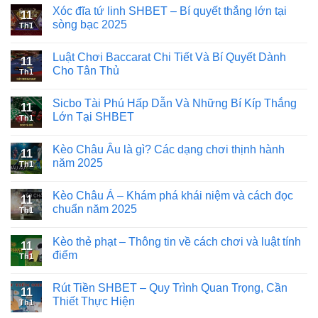
Xóc đĩa tứ linh SHBET – Bí quyết thắng lớn tại
11
sòng bạc 2025
Th1
Luật Chơi Baccarat Chi Tiết Và Bí Quyết Dành
11
Cho Tân Thủ
Th1
Sicbo Tài Phú Hấp Dẫn Và Những Bí Kíp Thắng
11
Lớn Tại SHBET
Th1
Kèo Châu Âu là gì? Các dạng chơi thịnh hành
11
năm 2025
Th1
Kèo Châu Á – Khám phá khái niệm và cách đọc
11
chuẩn năm 2025
Th1
Kèo thẻ phạt – Thông tin về cách chơi và luật tính
11
điểm
Th1
Rút Tiền SHBET – Quy Trình Quan Trọng, Cần
11
Thiết Thực Hiện
Th1