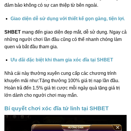
đảm bảo không có sự can thiệp từ bên ngoài.
Giao diện dễ sử dụng với thiết kế gọn gàng, tiện lợi.
SHBET
mang đến giao diện đẹp mắt, dễ sử dụng. Ngay cả
những người chơi lần đầu cũng có thể nhanh chóng làm
quen và bắt đầu tham gia.
Ưu đãi đặc biệt khi tham gia xóc đĩa tại SHBET
Nhà cái này thường xuyên cung cấp các chương trình
khuyến mãi như:Tặng thưởng 100% giá trị nạp lần đầu.
Hoàn trả đến 1.5% giá trị cược mỗi ngày quà tặng giá trị
lớn dành cho người chơi may mắn.
Bí quyết chơi xóc đĩa tứ linh tại SHBET