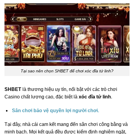
Tại sao nên chọn SHBET để chơi xóc đĩa tứ linh?
SHBET
là thương hiệu uy tín, nổi bật với các trò chơi
Casino chất lượng cao, đặc biệt là
xóc đĩa tứ linh
.
Sân chơi bảo vệ quyền lợi người chơi.
Tại đây, nhà cái cam kết mang đến sân chơi công bằng và
minh bạch. Mọi kết quả đều được kiểm định nghiêm ngặt,