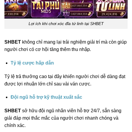
Lợi ích khi chơi xóc đĩa tứ linh tại SHBET
SHBET
không chỉ mang lại trải nghiệm giải trí mà còn giúp
người chơi có cơ hội tăng thêm thu nhập.
Tỷ lệ cược hấp dẫn
Tỷ lệ trả thưởng cao tại đây khiến người chơi dễ dàng đạt
được lợi nhuận lớn chỉ sau vài ván cược.
Đội ngũ hỗ trợ kỹ thuật xuất sắc
SHBET
sở hữu đội ngũ nhân viên hỗ trợ 24/7, sẵn sàng
giải đáp mọi thắc mắc của người chơi nhanh chóng và
chính xác.