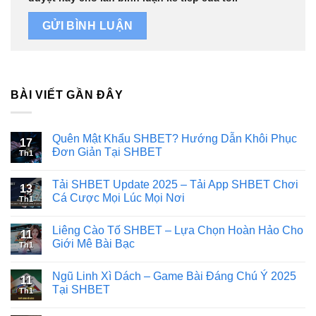
BÀI VIẾT GẦN ĐÂY
Quên Mật Khẩu SHBET? Hướng Dẫn Khôi Phục
17
Đơn Giản Tại SHBET
Th1
Tải SHBET Update 2025 – Tải App SHBET Chơi
13
Cá Cược Mọi Lúc Mọi Nơi
Th1
Liêng Cào Tố SHBET – Lựa Chọn Hoàn Hảo Cho
11
Giới Mê Bài Bạc
Th1
Ngũ Linh Xì Dách – Game Bài Đáng Chú Ý 2025
11
Tại SHBET
Th1