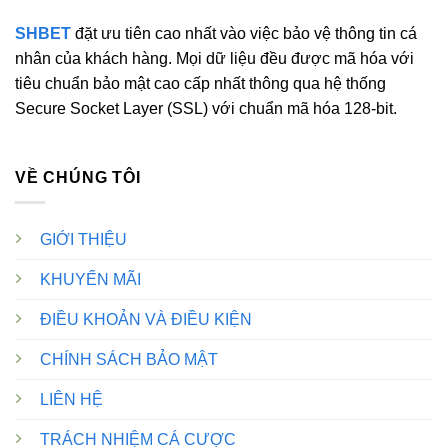
SHBET
đặt ưu tiên cao nhất vào việc bảo vệ thông tin cá
nhân của khách hàng. Mọi dữ liệu đều được mã hóa với
tiêu chuẩn bảo mật cao cấp nhất thông qua hệ thống
Secure Socket Layer (SSL) với chuẩn mã hóa 128-bit.
VỀ CHÚNG TÔI
GIỚI THIỆU
KHUYẾN MÃI
ĐIỀU KHOẢN VÀ ĐIỀU KIỆN
CHÍNH SÁCH BẢO MẬT
LIÊN HỆ
TRÁCH NHIỆM CÁ CƯỢC