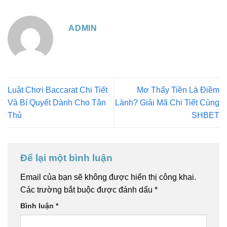
ADMIN
Luật Chơi Baccarat Chi Tiết
Mơ Thấy Tiền Là Điềm
Và Bí Quyết Dành Cho Tân
Lành? Giải Mã Chi Tiết Cùng
Thủ
SHBET
Để lại một bình luận
Email của bạn sẽ không được hiển thị công khai.
Các trường bắt buộc được đánh dấu
*
Bình luận
*